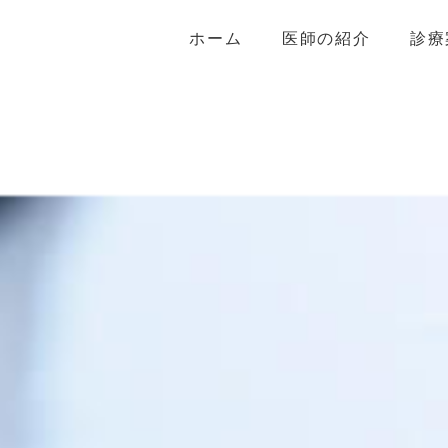
ホーム
医師の紹介
診療
まぶた
くま、目の
鼻
口元、かみ
輪郭
脂肪注入
リフトアッ
しみ・いぼ
ヒアルロン
初めて受診
よくあるご