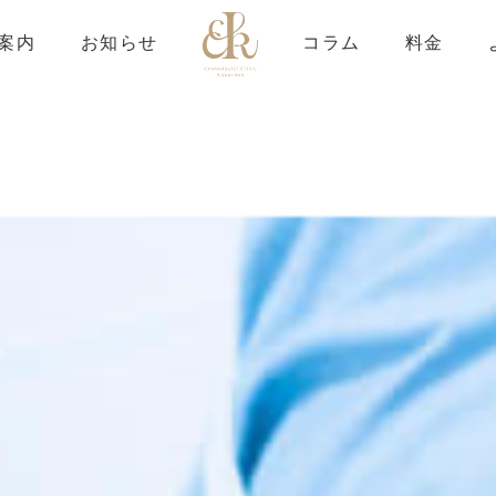
案内
お知らせ
コラム
料金
下のふくらみ
合わせ
プ
・ほくろ
酸・ボツリヌストキシン注射
される方へ
質問