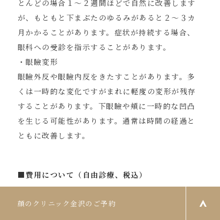
とんどの場合１～２週間ほどで自然に改善します
が、もともと下まぶたのゆるみがあると２～３カ
月かかることがあります。症状が持続する場合、
眼科への受診を指示することがあります。
・眼瞼変形
眼瞼外反や眼瞼内反をきたすことがあります。多
くは一時的な変化ですがまれに軽度の変形が残存
することがあります。下眼瞼や頬に一時的な凹凸
を生じる可能性があります。通常は時間の経過と
ともに改善します。
■費用について（自由診療、税込）
◎下眼瞼形成術（結膜切開のくまとり手術、裏ハ
ムラ）