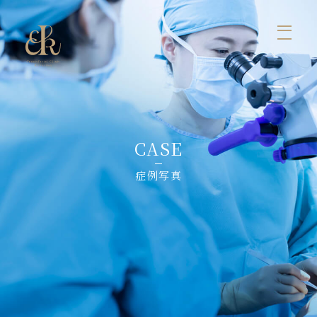
ホーム
医師の紹介
症例写真
診療案内
お知らせ
コラム
料金
お問い合せ
まぶた
くま、目の下のふくらみ
鼻
口元、かみ合わせ
輪郭
脂肪注入
リフトアップ
しみ・いぼ・ほくろ
ヒアルロン酸・ボツリヌストキシン注射
初めて受診される方へ
よくあるご質問
CASE
症例写真