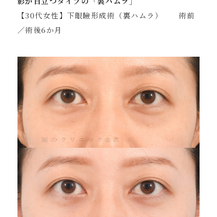
影が目立つタイプの「裏ハムラ」
【30代女性】下眼瞼形成術（裏ハムラ） 術前
／術後6か月