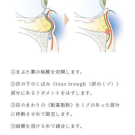
①まぶた裏の粘膜を切開します。
②目の下のくぼみ《tear trough（涙のミゾ）》
部分にあるリガメントをはずします。
③目のまわりの《眼窩脂肪》をミゾのあった部分
に移動させ糸で固定します。
③結膜を溶ける糸で縫合します。