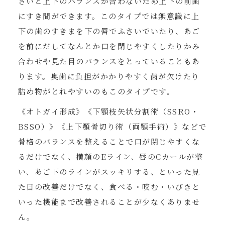
さいと上下のバランスが合わないため上下の前歯
にすき間ができます。このタイプでは無意識に上
下の歯のすきまを下の唇でふさいでいたり、あご
を前にだしてなんとか口を閉じやすくしたりかみ
合わせや見た目のバランスをとっていることもあ
ります。奥歯に負担がかかりやすく歯が欠けたり
詰め物がとれやすいのもこのタイプです。
《オトガイ形成》《下顎枝矢状分割術（SSRO・
BSSO）》《上下顎骨切り術（両顎手術）》などで
骨格のバランスを整えることで口が閉じやすくな
るだけでなく、横顔のEライン、唇のCカールが整
い、あご下のラインがスッキリする、といった見
た目の改善だけでなく、食べる・咬む・いびきと
いった機能まで改善されることが少なくありませ
ん。