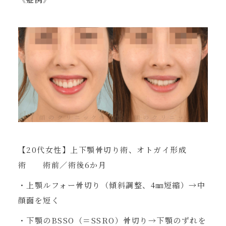
【20代女性】上下顎骨切り術、オトガイ形成
術 術前／術後6か月
・上顎ルフォー骨切り（傾斜調整、4㎜短縮）→中
顔面を短く
・下顎のBSSO（＝SSRO）骨切り→下顎のずれを