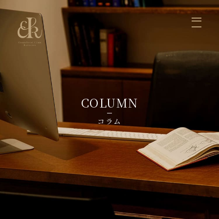
ホーム
医師の紹介
症例写真
診療案内
お知らせ
コラム
料金
お問い合せ
まぶた
くま、目の下のふくらみ
鼻
口元、かみ合わせ
輪郭
脂肪注入
リフトアップ
しみ・いぼ・ほくろ
ヒアルロン酸・ボツリヌストキシン注射
初めて受診される方へ
よくあるご質問
COLUMN
コラム