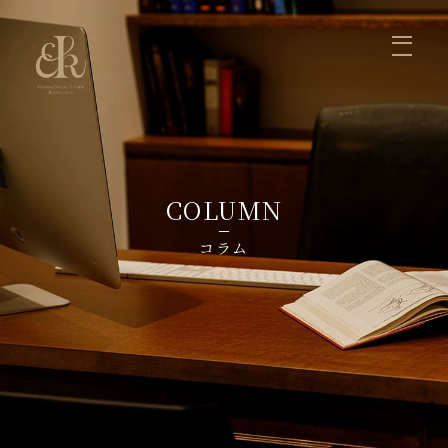
ホーム
医師の紹介
症例写真
診療案内
お知らせ
コラム
料金
お問い合せ
まぶた
くま、目の下のふくらみ
鼻
口元、かみ合わせ
輪郭
脂肪注入
リフトアップ
しみ・いぼ・ほくろ
ヒアルロン酸・ボツリヌストキシン注射
初めて受診される方へ
よくあるご質問
COLUMN
コラム