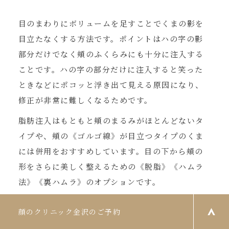
目のまわりにボリュームを足すことでくまの影を
目立たなくする方法です。ポイントはハの字の影
部分だけでなく頬のふくらみにも十分に注入する
ことです。ハの字の部分だけに注入すると笑った
ときなどにポコッと浮き出て見える原因になり、
修正が非常に難しくなるためです。
脂肪注入はもともと頬のまるみがほとんどないタ
イプや、頬の《ゴルゴ線》が目立つタイプのくま
には併用をおすすめしています。目の下から頬の
形をさらに美しく整えるための《脱脂》《ハムラ
法》《裏ハムラ》のオプションです。
※目の下のくまと同時にひたい、こめかみ、頬の
こけ、ほうれい線、マリオネットラインなどへの