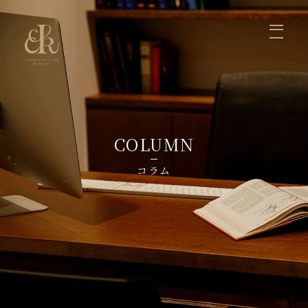
ホーム
医師の紹介
症例写真
診療案内
お知らせ
コラム
料金
お問い合せ
まぶた
くま、目の下のふくらみ
鼻
口元、かみ合わせ
輪郭
脂肪注入
リフトアップ
しみ・いぼ・ほくろ
ヒアルロン酸・ボツリヌストキシン注射
初めて受診される方へ
よくあるご質問
COLUMN
コラム