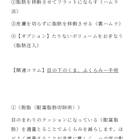
②脂肪を移動させてフラットにならす《ハムラ
法》
③皮膚を切らずに脂肪を移動させる《裏ハムラ》
④【オプション】たりないボリュームをおぎなう
《脂肪注入》
【関連コラム】
目の下のくま、ふくらみー手術
①《脱脂（眼窩脂肪切除術）》
目のまわりのクッションになっている《眼窩脂
肪》を適量とることでふくらみを減らします。ほ
どよく減量することが非常に難しく、ハの字の影