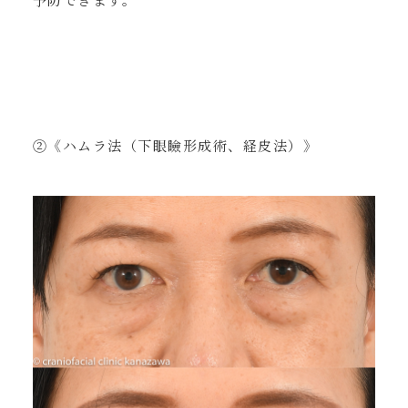
②《ハムラ法（下眼瞼形成術、経皮法）》