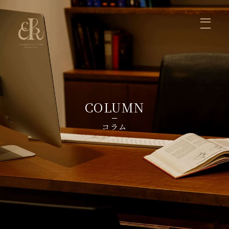
ホーム
医師の紹介
症例写真
診療案内
お知らせ
コラム
料金
お問い合せ
まぶた
くま、目の下のふくらみ
鼻
口元、かみ合わせ
輪郭
脂肪注入
リフトアップ
しみ・いぼ・ほくろ
ヒアルロン酸・ボツリヌストキシン注射
初めて受診される方へ
よくあるご質問
COLUMN
コラム