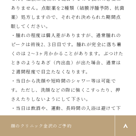
ありません。点眼薬を2種類（結膜浮腫予防、抗菌
薬）処方しますので、それぞれ決められた期間点
眼してください。
・腫れの程度は個人差がありますが、通常腫れの
ピークは術後2､３日目です。腫れが完全に落ち着
くのは 2〜3ヶ月かかることがあります。ぶつけた
ときのようなあざ（内出血）が出た場合、通常は
２週間程度で目立たなくなります。
・当日から洗顔や短時間のシャワー等は可能で
す。ただし、洗顔などの際に強くこすったり、押
さえたりしないようにして下さい。
・当日は飲酒や、運動、長時間の入浴は避けて下
さい。
・お化粧は抜糸の翌日まで避けて下さい。どうし
ても必要な場合は、手術部位を避けて下さい。ま