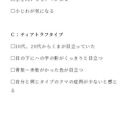
□小じわが気になる
Ｃ：ティアトラフタイプ
□10代、20代からくまが目立っていた
□目の下にハの字の影がくっきりと目立つ
□青紫～赤紫がかった色が目立つ
□自分と同じタイプのクマの症例が少ないと感じ
る