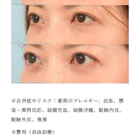
※合併症やリスク：薬剤のアレルギー、出血、感
染・異物反応、結膜充血、結膜浮腫、眼瞼内反、
眼瞼外反、複視
※費用（自由診療）